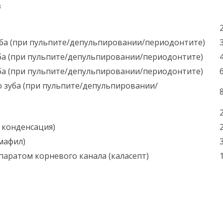
в
ба (при пульпите/депульпировании/периодонтите)
ба (при пульпите/депульпировании/периодонтите)
ба (при пульпите/депульпировании/периодонтите)
 зуба (при пульпите/депульпировании/
 конденсация)
мафил)
аратом корневого канала (каласепт)