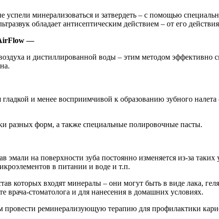
 успели минерализоваться и затвердеть – с помощью специально
ультразвук обладает антисептическим действием – от его действи
AirFlow —
воздуха и дистиллированной воды – этим методом эффективно 
на.
я гладкой и менее восприимчивой к образованию зубного налета 
ки разных форм, а также специальные полировочные пасты.
ав эмали на поверхности зуба постоянно изменяется из-за таких 
кроэлементов в питании и воде и т.п.
став которых входят минералы – они могут быть в виде лака, ге
е врача-стоматолога и для нанесения в домашних условиях.
м провести реминерализующую терапию для профилактики кариес