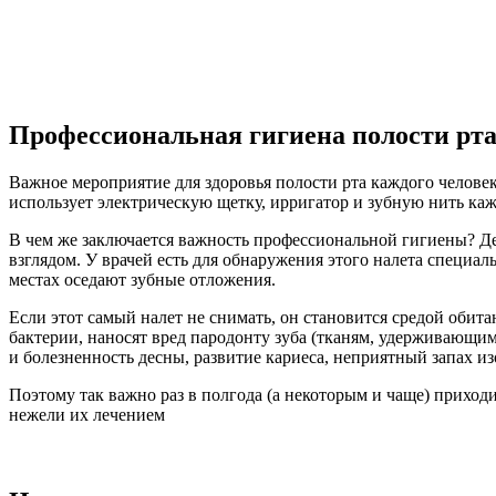
Профессиональная гигиена полости рта
Важное мероприятие для здоровья полости рта каждого человек
использует электрическую щетку, ирригатор и зубную нить кажды
В чем же заключается важность профессиональной гигиены? Де
взглядом. У врачей есть для обнаружения этого налета специа
местах оседают зубные отложения.
Если этот самый налет не снимать, он становится средой обит
бактерии, наносят вред пародонту зуба (тканям, удерживающи
и болезненность десны, развитие кариеса, неприятный запах из
Поэтому так важно раз в полгода (а некоторым и чаще) приход
нежели их лечением