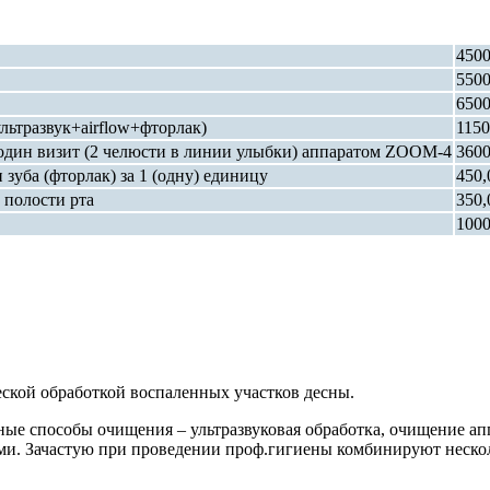
4500
5500
6500
льтразвук+airflow+фторлак)
1150
 один визит (2 челюсти в линии улыбки) аппаратом ZOOM-4
3600
уба (фторлак) за 1 (одну) единицу
450,
 полости рта
350,
1000
ской обработкой воспаленных участков десны.
ные способы очищения – ультразвуковая обработка, очищение ап
ми. Зачастую при проведении проф.гигиены комбинируют нескол