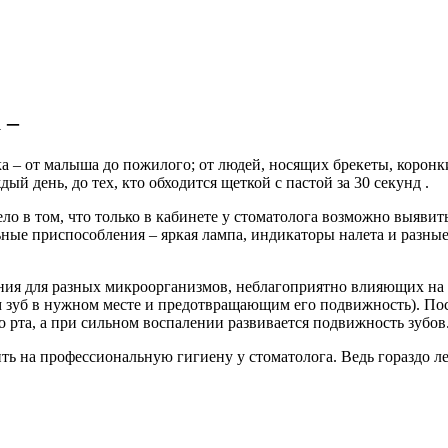
 –
а – от малыша до пожилого; от людей, носящих брекеты, коронки
й день, до тех, кто обходится щеткой с пастой за 30 секунд .
ло в том, что только в кабинете у стоматолога возможно выяви
льные приспособления – яркая лампа, индикаторы налета и разн
ания для разных микроорганизмов, неблагоприятно влияющих на 
м зуб в нужном месте и предотвращающим его подвижность). Пос
о рта, а при сильном воспалении развивается подвижность зубов
ить на профессиональную гигиену у стоматолога. Ведь гораздо л