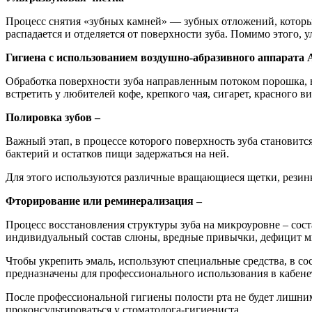
Процесс снятия «зубных камней» — зубных отложений, которые
распадается и отделяется от поверхности зуба. Помимо этого, 
Гигиена с иcпользованием воздушно-абразивного аппарата 
Обработка поверхности зуба направленным потоком порошка, 
встретить у любителей кофе, крепкого чая, сигарет, красного ви
Полировка зубов –
Важный этап, в процессе которого поверхность зуба становитс
бактерий и остатков пищи задержаться на ней.
Для этого используются различные вращающиеся щетки, резин
Фторирование или реминерализация –
Процесс восстановления структуры зуба на микроуровне – сост
индивидуальный состав слюны, вредные привычки, дефицит ми
Чтобы укрепить эмаль, используют специальные средства, в со
предназначены для профессионального использования в кабенет
После профессиональной гигиены полости рта не будет лишни
проконсультироваться у стоматолога-гигиениста.